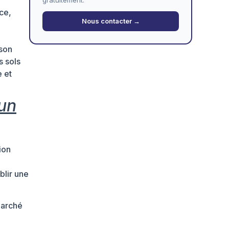
nce,
Nous contacter →
 son
s sols
e et
’un
ion
blir une
marché