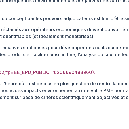
es conséquences environnementales négatives liées au trans
du concept par les pouvoirs adjudicateurs est loin d’être s
nt réclamés aux opérateurs économiques doivent pouvoir êt
 quantifiables (et idéalement monétarisés).
 initiatives sont prises pour développer des outils qui perm
produits et faciliter ainsi, in fine, l’analyse du coût de leu
m/02/fp=BE_EPD_PUBLIC:1:6206690488960).
 l’heure où il est de plus en plus question de rendre la c
iagnostic des impacts environnementaux de votre PME pourrai
ement sur base de critères scientifiquement objectivés et 