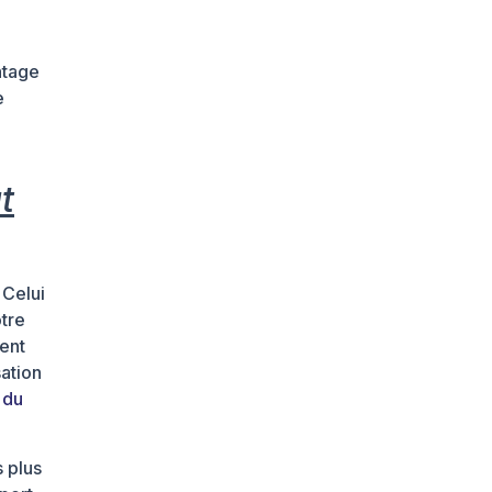
ntage
e
t
 Celui
tre
ment
sation
 du
 plus