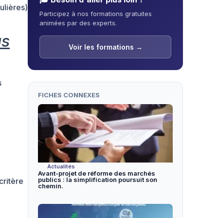
ulières)
Participez à nos formations gratuites
animées par des experts.
us
Voir les formations →
s
FICHES CONNEXES
Actualités
Avant-projet de réforme des marchés
publics : la simplification poursuit son
critère
chemin.