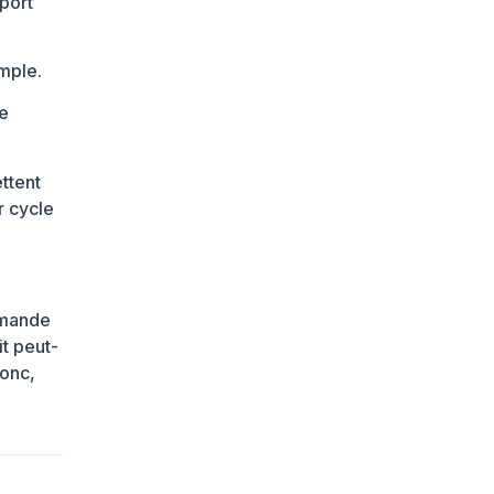
port
imple.
re
ettent
r cycle
ommande
t peut-
donc,