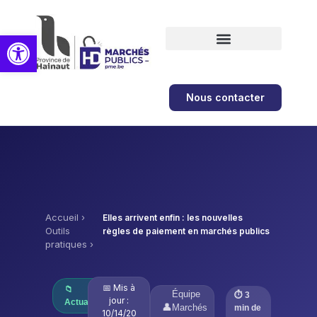
Ouvrir la barre d’outils
Formations et ateliers
Nous contacter
Accueil
›
Elles arrivent enfin : les nouvelles
Outils
règles de paiement en marchés publics
pratiques
›
📅 Mis à
📁
Équipe
⏱ 3
jour :
Actualités
👤
Marchés
min de
10/14/20