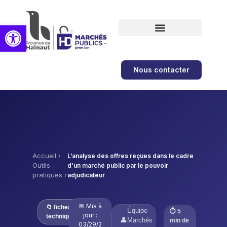
Ouvrir la barre d’outils
Formations et ateliers
Nous contacter
Accueil
›
L’analyse des offres reçues dans le cadre
Outils
d’un marché public par le pouvoir
pratiques
›
adjudicateur
📅 Mis à
📁 fiches
Équipe
⏱ 5
jour :
techniques
👤
Marchés
min de
03/29/2