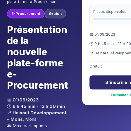
plate-forme e-Procurement
Places disponibles
E-Procurement
Gratuit
Présentation
📅 01/09/2023
de la
🕐 9 h 45 min - 13 h 0
nouvelle
📍 Hainaut Développe
plate-forme
Gratuit
e-
Procurement
S'inscrire 
Formation 1
📅
01/09/2023
🕐
9 h 45 min - 13 h 00 min
📍
Hainaut Développement
– Mons
, Mons
👥 Max.
participants