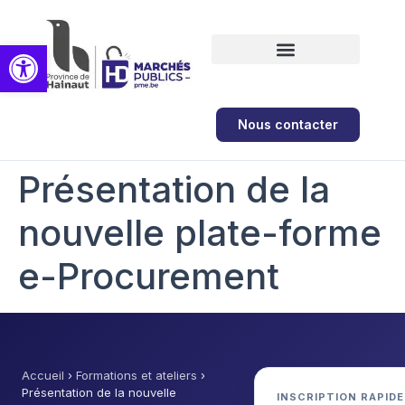
Ouvrir la barre d’outils
Formations et ateliers
Nous contacter
Présentation de la
nouvelle plate-forme
e-Procurement
Accueil
›
Formations et ateliers
›
Présentation de la nouvelle
INSCRIPTION RAPIDE