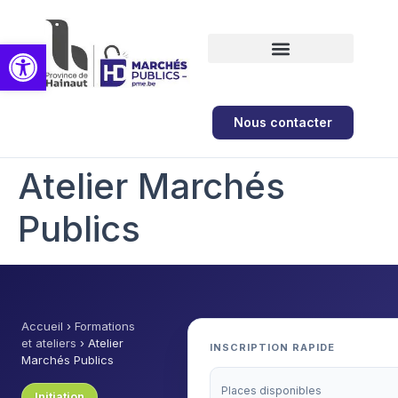
Ouvrir la barre d’outils
Formations et ateliers
Nous contacter
Atelier Marchés
Publics
Accueil
›
Formations
et ateliers
›
Atelier
INSCRIPTION RAPIDE
Marchés Publics
Places disponibles
Initiation