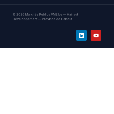
© 2026 Marchés Publics PME.be — Hainaut
Développement — Province de Hainaut