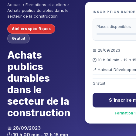
Accueil
›
Formations et ateliers
›
Achats publics durables dans le
INSCRIPTION RAPIDE
secteur de la construction
Places disponibles
Ateliers spécifiques
Gratuit
📅 28/09/2023
Achats
🕐 10 h 00 min - 12 h 1
publics
📍 Hainaut Développe
durables
Gratuit
dans le
secteur de la
S'inscrire 
construction
Formation 1
📅
28/09/2023
🕐
10 h 00 min - 12 h 15 min