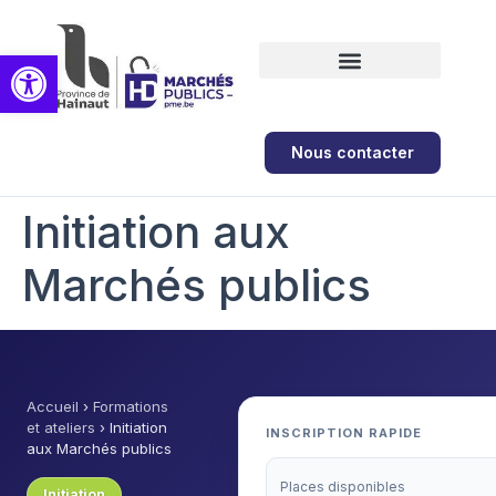
Ouvrir la barre d’outils
Formations et ateliers
Nous contacter
Initiation aux
Marchés publics
Accueil
›
Formations
et ateliers
›
Initiation
INSCRIPTION RAPIDE
aux Marchés publics
Places disponibles
Initiation