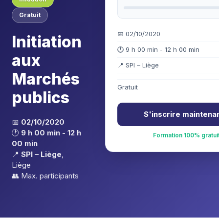
Gratuit
📅 02/10/2020
Initiation
🕐 9 h 00 min - 12 h 00 min
aux
📍 SPI – Liège
Marchés
Gratuit
publics
S'inscrire maintena
📅
02/10/2020
🕐
9 h 00 min - 12 h
Formation 100% gratui
00 min
📍
SPI – Liège
,
Liège
👥 Max.
participants