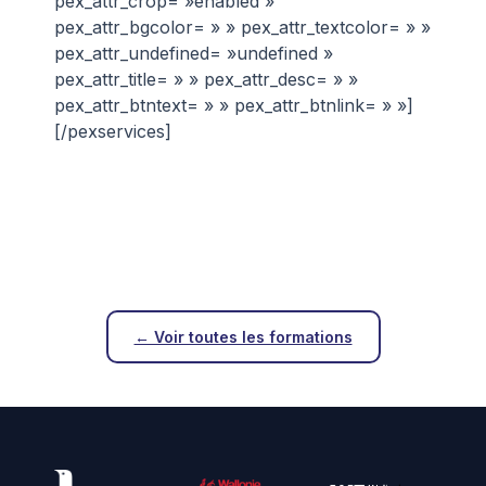
pex_attr_crop= »enabled »
pex_attr_bgcolor= » » pex_attr_textcolor= » »
pex_attr_undefined= »undefined »
pex_attr_title= » » pex_attr_desc= » »
pex_attr_btntext= » » pex_attr_btnlink= » »]
[/pexservices]
← Voir toutes les formations