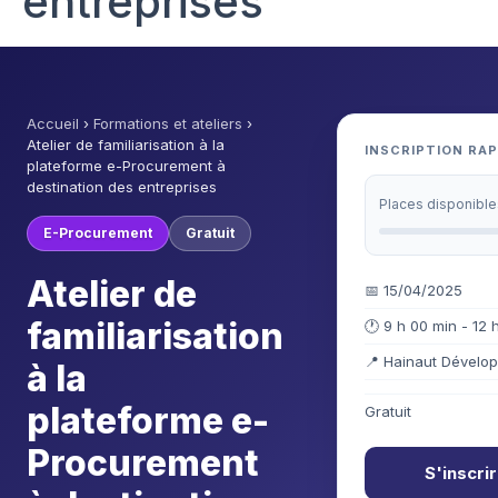
entreprises
Accueil
›
Formations et ateliers
›
Atelier de familiarisation à la
INSCRIPTION RAP
plateforme e-Procurement à
destination des entreprises
Places disponible
E-Procurement
Gratuit
Atelier de
📅 15/04/2025
familiarisation
🕐 9 h 00 min - 12 
📍 Hainaut Dévelo
à la
plateforme e-
Gratuit
Procurement
S'inscri