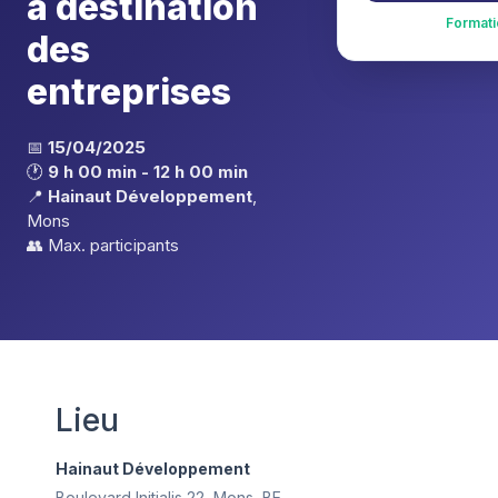
à destination
Formati
des
entreprises
📅
15/04/2025
🕐
9 h 00 min - 12 h 00 min
📍
Hainaut Développement
,
Mons
👥 Max.
participants
Lieu
Hainaut Développement
Boulevard Initialis 22, Mons, BE